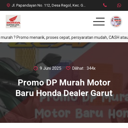
Jl. Papandayan No. 112, Desa Regol, Kec. Garut Kota, Kab. Garut
 ? Promo menarik, proses cepat, persyaratan mudah, CASH atau CREDIT
HOME
PRODUK
DAFTAR HARGA CASH
9 Juni 2025
Dilihat : 344x
Promo DP Murah Motor
BROSUR CREDIT
Baru Honda Dealer Garut
SYARAT CASH / CREDIT
INFO & PROMO TERBARU