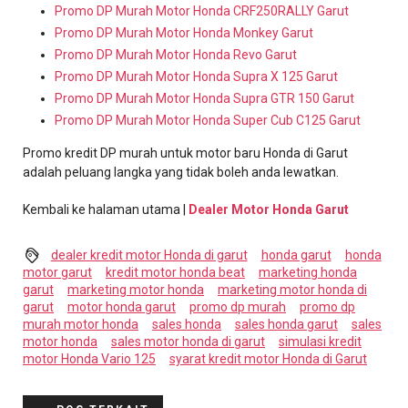
Promo DP Murah Motor Honda CRF250RALLY Garut
Promo DP Murah Motor Honda Monkey Garut
Promo DP Murah Motor Honda Revo Garut
Promo DP Murah Motor Honda Supra X 125 Garut
Promo DP Murah Motor Honda Supra GTR 150 Garut
Promo DP Murah Motor Honda Super Cub C125 Garut
Promo kredit DP murah untuk motor baru Honda di Garut
adalah peluang langka yang tidak boleh anda lewatkan.
Kembali ke halaman utama |
Dealer Motor Honda Garut
dealer kredit motor Honda di garut
honda garut
honda
motor garut
kredit motor honda beat
marketing honda
garut
marketing motor honda
marketing motor honda di
garut
motor honda garut
promo dp murah
promo dp
murah motor honda
sales honda
sales honda garut
sales
motor honda
sales motor honda di garut
simulasi kredit
motor Honda Vario 125
syarat kredit motor Honda di Garut