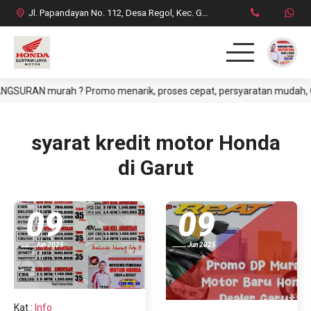
Jl. Papandayan No. 112, Desa Regol, Kec. Garut Kota, Kab. Garut
GSURAN murah ? Promo menarik, proses cepat, persyaratan mudah, CASH
HOME
PRODUK
syarat kredit motor Honda
di Garut
DAFTAR HARGA CASH
BROSUR CREDIT
09
09
SYARAT CASH / CREDIT
Jun 2025
Jun 2025
INFO & PROMO TERBARU
Kat
:
Info