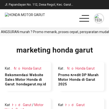
Jl. Papandayan No. 112, Desa Regol, Kec. Garut Kota, Kab. Garut
ANGSURAN murah ? Promo menarik, proses cepat, persyaratan mudah, C
HOME
PRODUK
DAFTAR HARGA CASH
BROSUR CREDIT
marketing honda garut
SYARAT CASH / CREDIT
INFO & PROMO TERBARU
10
10
Kat
:
Motor Honda Garut
Kat
:
Motor Honda Garut
Rekomendasi Website
Promo Kredit DP Murah
Jun 2025
Jun 2025
Sales Motor Honda di
Motor Honda di Garut
Garut: hondagarut.my.id
2025
09
09
Kat
:
Honda Garut
/
Motor
Kat
:
Honda Garut