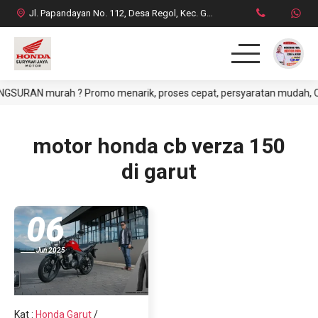
Jl. Papandayan No. 112, Desa Regol, Kec. Garut Kota, Kab. Garut
SURAN murah ? Promo menarik, proses cepat, persyaratan mudah, CASH 
HOME
PRODUK
motor honda cb verza 150
di garut
DAFTAR HARGA CASH
BROSUR CREDIT
06
SYARAT CASH / CREDIT
Jun 2025
INFO & PROMO TERBARU
Kat
:
Honda Garut
/