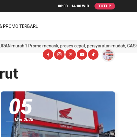
08:00 - 14:00 WIB
TUTUP
 & PROMO TERBARU
h ? Promo menarik, proses cepat, persyaratan mudah, CASH atau CRED
rut
05
Mei 2025