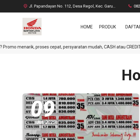
Jl. Papandayan No. 112, Desa Regol, Kec. Garut Kota, Kab. Garut
08
HOME
PRODUK
DAFTA
narik, proses cepat, persyaratan mudah, CASH atau CREDIT. Yuk tanya
Ho
09
Jun 2025