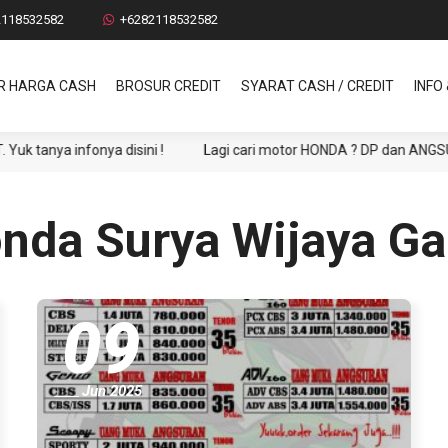
2118532582
+6282118532582
R HARGA CASH
BROSUR CREDIT
SYARAT CASH / CREDIT
INFO
 infonya disini !
Lagi cari motor HONDA ? DP dan ANGSURAN mura
nda Surya Wijaya Ga
09
Jun 2025