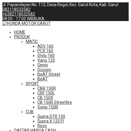
Jl. Papandayan No. 112, Desa Regol, Kec. Garut Kota, Kab. Garut
082118532582
+6282118532582
08:00 - 17:00 WIB
BUKA
HOME
PRODUK
MATIC
ADV 160
PCX 160
Stylo 160
Vario 125
Genio
Scoopy
BeAT Street
BeAT
SPORT
CBR 150R
CRF 150L
CB 150X
CB 150R Streetfire
Sonic 150R
CUB
Supra GTR 150
Supra X 125 FI
Revo
DAFTAR HARGA CASH