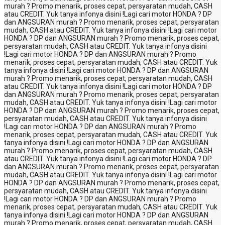
murah ? Promo menarik, proses cepat, persyaratan mudah, CASH
atau CREDIT. Yuk tanya infonya disini !
Lagi cari motor HONDA ? DP
dan ANGSURAN murah ? Promo menarik, proses cepat, persyaratan
mudah, CASH atau CREDIT. Yuk tanya infonya disini !
Lagi cari motor
HONDA ? DP dan ANGSURAN murah ? Promo menarik, proses cepat,
persyaratan mudah, CASH atau CREDIT. Yuk tanya infonya disini
!
Lagi cari motor HONDA ? DP dan ANGSURAN murah ? Promo
menarik, proses cepat, persyaratan mudah, CASH atau CREDIT. Yuk
tanya infonya disini !
Lagi cari motor HONDA ? DP dan ANGSURAN
murah ? Promo menarik, proses cepat, persyaratan mudah, CASH
atau CREDIT. Yuk tanya infonya disini !
Lagi cari motor HONDA ? DP
dan ANGSURAN murah ? Promo menarik, proses cepat, persyaratan
mudah, CASH atau CREDIT. Yuk tanya infonya disini !
Lagi cari motor
HONDA ? DP dan ANGSURAN murah ? Promo menarik, proses cepat,
persyaratan mudah, CASH atau CREDIT. Yuk tanya infonya disini
!
Lagi cari motor HONDA ? DP dan ANGSURAN murah ? Promo
menarik, proses cepat, persyaratan mudah, CASH atau CREDIT. Yuk
tanya infonya disini !
Lagi cari motor HONDA ? DP dan ANGSURAN
murah ? Promo menarik, proses cepat, persyaratan mudah, CASH
atau CREDIT. Yuk tanya infonya disini !
Lagi cari motor HONDA ? DP
dan ANGSURAN murah ? Promo menarik, proses cepat, persyaratan
mudah, CASH atau CREDIT. Yuk tanya infonya disini !
Lagi cari motor
HONDA ? DP dan ANGSURAN murah ? Promo menarik, proses cepat,
persyaratan mudah, CASH atau CREDIT. Yuk tanya infonya disini
!
Lagi cari motor HONDA ? DP dan ANGSURAN murah ? Promo
menarik, proses cepat, persyaratan mudah, CASH atau CREDIT. Yuk
tanya infonya disini !
Lagi cari motor HONDA ? DP dan ANGSURAN
murah ? Promo menarik, proses cepat, persyaratan mudah, CASH