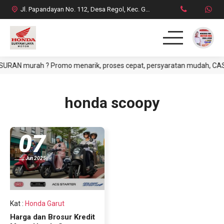
Jl. Papandayan No. 112, Desa Regol, Kec. Garut Kota, Kab. Garut
AN murah ? Promo menarik, proses cepat, persyaratan mudah, CASH at
HOME
PRODUK
honda scoopy
DAFTAR HARGA CASH
07
BROSUR CREDIT
Jun 2025
SYARAT CASH / CREDIT
INFO & PROMO TERBARU
Kat
:
Honda Garut
Harga dan Brosur Kredit