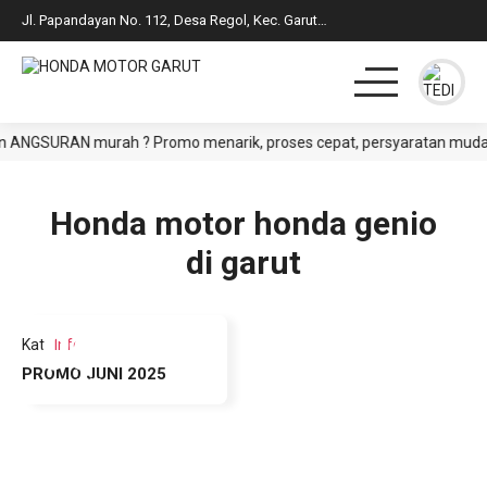
Jl. Papandayan No. 112, Desa Regol, Kec. Garut Kota, Kab. Garut
 ANGSURAN murah ? Promo menarik, proses cepat, persyaratan mudah, C
HOME
PRODUK
DAFTAR HARGA CASH
BROSUR CREDIT
Honda motor honda genio
di garut
SYARAT CASH / CREDIT
INFO & PROMO TERBARU
05
Kat
:
Info
PROMO JUNI 2025
Mei 2025