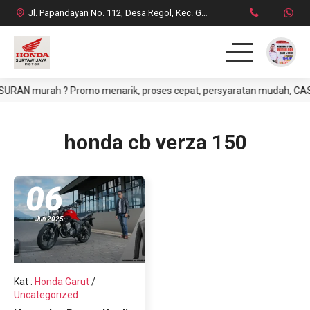
Jl. Papandayan No. 112, Desa Regol, Kec. Garut Kota, Kab. Garut
RAN murah ? Promo menarik, proses cepat, persyaratan mudah, CASH at
HOME
PRODUK
honda cb verza 150
DAFTAR HARGA CASH
06
BROSUR CREDIT
Jun 2025
SYARAT CASH / CREDIT
INFO & PROMO TERBARU
Kat
:
Honda Garut
/
Uncategorized