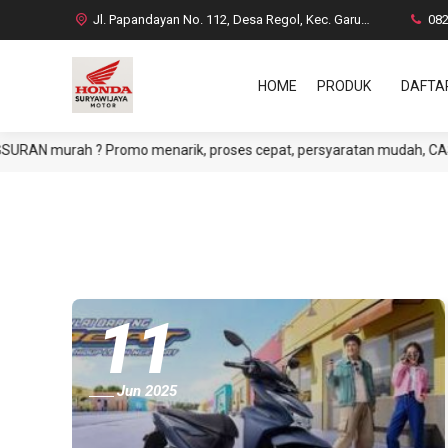
Jl. Papandayan No. 112, Desa Regol, Kec. Garut Kota, Kab. Garut
08
HOME
PRODUK
DAFTA
 murah ? Promo menarik, proses cepat, persyaratan mudah, CASH atau
11
Jun 2025