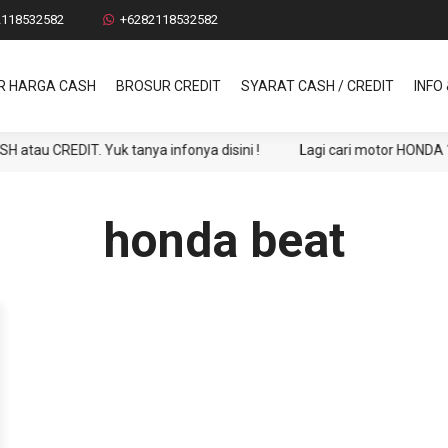
2118532582
+6282118532582
R HARGA CASH
BROSUR CREDIT
SYARAT CASH / CREDIT
INFO
 CREDIT. Yuk tanya infonya disini !
Lagi cari motor HONDA ? DP
honda beat