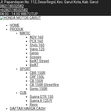
Jl. Papandayan No. 112, Desa Regol, Kec. Garut Kota, Kab. Garut
082118532582
+6282118532582
08:00 - 14:00 WIB
TUTUP
HOME
PRODUK
MATIC
ADV 160
PCX 160
Stylo 160
Vario 125
Genio
Scoopy
BeAT Street
BeAT
SPORT
CBR 150R
CRF 150L
CB 150X
CB 150R Streetfire
Sonic 150R
CUB
Supra GTR 150
Supra X 125 FI
Revo
DAFTAR HARGA CASH