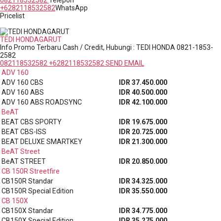
+6282118532582
WhatsApp
Pricelist
Honda Surya Wijaya | Dealer Resmi Motor Honda di Garut
TEDI HONDAGARUT
Info Promo Terbaru Cash / Credit, Hubungi : TEDI HONDA 0821-1853-
2582
082118532582
+6282118532582
SEND EMAIL
ADV 160
ADV 160 CBS
IDR 37.450.000
ADV 160 ABS
IDR 40.500.000
ADV 160 ABS ROADSYNC
IDR 42.100.000
BeAT
BEAT CBS SPORTY
IDR 19.675.000
BEAT CBS-ISS
IDR 20.725.000
BEAT DELUXE SMARTKEY
IDR 21.300.000
BeAT Street
BeAT STREET
IDR 20.850.000
CB 150R Streetfire
CB150R Standar
IDR 34.325.000
CB150R Special Edition
IDR 35.550.000
CB 150X
CB150X Standar
IDR 34.775.000
CB150X Special Edition
IDR 35.275.000