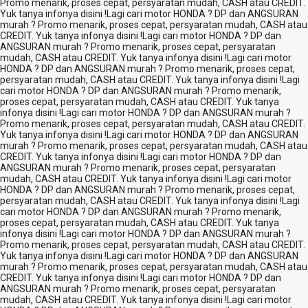
Promo menarik, proses cepat, persyaratan mudah, CASH atau CREDIT.
Yuk tanya infonya disini !
Lagi cari motor HONDA ? DP dan ANGSURAN
murah ? Promo menarik, proses cepat, persyaratan mudah, CASH atau
CREDIT. Yuk tanya infonya disini !
Lagi cari motor HONDA ? DP dan
ANGSURAN murah ? Promo menarik, proses cepat, persyaratan
mudah, CASH atau CREDIT. Yuk tanya infonya disini !
Lagi cari motor
HONDA ? DP dan ANGSURAN murah ? Promo menarik, proses cepat,
persyaratan mudah, CASH atau CREDIT. Yuk tanya infonya disini !
Lagi
cari motor HONDA ? DP dan ANGSURAN murah ? Promo menarik,
proses cepat, persyaratan mudah, CASH atau CREDIT. Yuk tanya
infonya disini !
Lagi cari motor HONDA ? DP dan ANGSURAN murah ?
Promo menarik, proses cepat, persyaratan mudah, CASH atau CREDIT.
Yuk tanya infonya disini !
Lagi cari motor HONDA ? DP dan ANGSURAN
murah ? Promo menarik, proses cepat, persyaratan mudah, CASH atau
CREDIT. Yuk tanya infonya disini !
Lagi cari motor HONDA ? DP dan
ANGSURAN murah ? Promo menarik, proses cepat, persyaratan
mudah, CASH atau CREDIT. Yuk tanya infonya disini !
Lagi cari motor
HONDA ? DP dan ANGSURAN murah ? Promo menarik, proses cepat,
persyaratan mudah, CASH atau CREDIT. Yuk tanya infonya disini !
Lagi
cari motor HONDA ? DP dan ANGSURAN murah ? Promo menarik,
proses cepat, persyaratan mudah, CASH atau CREDIT. Yuk tanya
infonya disini !
Lagi cari motor HONDA ? DP dan ANGSURAN murah ?
Promo menarik, proses cepat, persyaratan mudah, CASH atau CREDIT.
Yuk tanya infonya disini !
Lagi cari motor HONDA ? DP dan ANGSURAN
murah ? Promo menarik, proses cepat, persyaratan mudah, CASH atau
CREDIT. Yuk tanya infonya disini !
Lagi cari motor HONDA ? DP dan
ANGSURAN murah ? Promo menarik, proses cepat, persyaratan
mudah, CASH atau CREDIT. Yuk tanya infonya disini !
Lagi cari motor