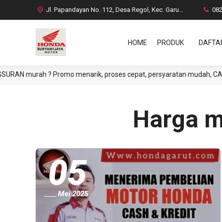
Jl. Papandayan No. 112, Desa Regol, Kec. Garut Kota, Kab. Garut
08
HOME
PRODUK
DAFTA
N murah ? Promo menarik, proses cepat, persyaratan mudah, CASH atau
Harga mo
05
Mei 2025