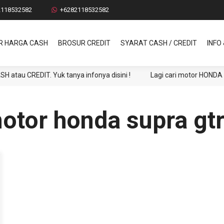
2118532582
+6282118532582
R HARGA CASH
BROSUR CREDIT
SYARAT CASH / CREDIT
INFO
 CREDIT. Yuk tanya infonya disini !
Lagi cari motor HONDA ? DP
tor honda supra gtr