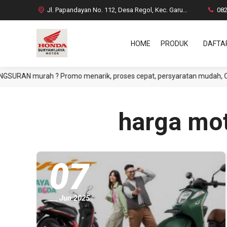
Jl. Papandayan No. 112, Desa Regol, Kec. Garut Kota, Kab. Garut
08
HOME
PRODUK
DAFTA
AN murah ? Promo menarik, proses cepat, persyaratan mudah, CASH at
harga mot
07
Jun 2025