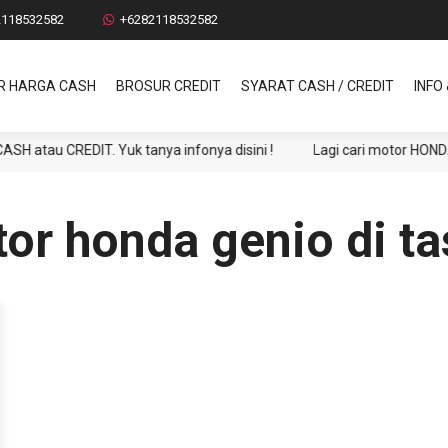
2118532582
+6282118532582
R HARGA CASH
BROSUR CREDIT
SYARAT CASH / CREDIT
INFO
au CREDIT. Yuk tanya infonya disini !
Lagi cari motor HONDA ? 
or honda genio di t