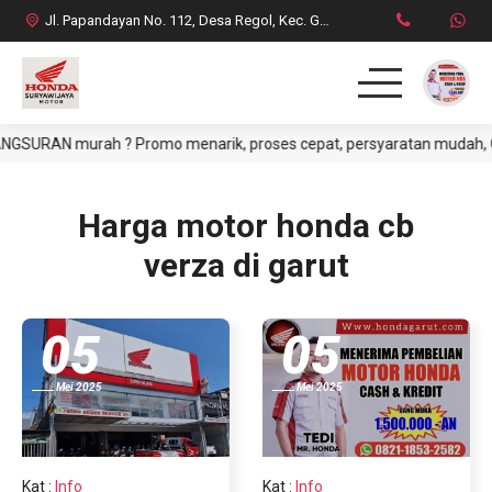
Jl. Papandayan No. 112, Desa Regol, Kec. Garut Kota, Kab. Garut
GSURAN murah ? Promo menarik, proses cepat, persyaratan mudah, CASH
HOME
PRODUK
Harga motor honda cb
verza di garut
DAFTAR HARGA CASH
BROSUR CREDIT
05
05
SYARAT CASH / CREDIT
Mei 2025
Mei 2025
INFO & PROMO TERBARU
Kat
:
Info
Kat
:
Info