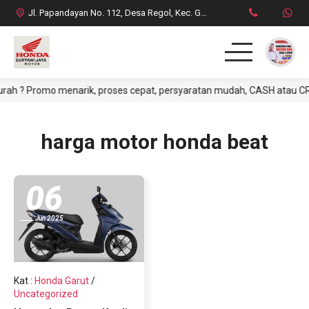
Jl. Papandayan No. 112, Desa Regol, Kec. Garut Kota, Kab. Garut
? Promo menarik, proses cepat, persyaratan mudah, CASH atau CREDIT.
HOME
PRODUK
harga motor honda beat
DAFTAR HARGA CASH
06
BROSUR CREDIT
Jun 2025
SYARAT CASH / CREDIT
INFO & PROMO TERBARU
Kat
:
Honda Garut
/
Uncategorized