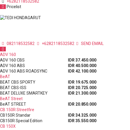
+6282118532582
WhatsApp
Pricelist
Honda Surya Wijaya | Dealer Resmi Motor Honda di Garut
082118532582
+6282118532582
SEND EMAIL
ADV 160
ADV 160 CBS
IDR 37.450.000
ADV 160 ABS
IDR 40.500.000
ADV 160 ABS ROADSYNC
IDR 42.100.000
BeAT
BEAT CBS SPORTY
IDR 19.675.000
BEAT CBS-ISS
IDR 20.725.000
BEAT DELUXE SMARTKEY
IDR 21.300.000
BeAT Street
BeAT STREET
IDR 20.850.000
CB 150R Streetfire
CB150R Standar
IDR 34.325.000
CB150R Special Edition
IDR 35.550.000
CB 150X