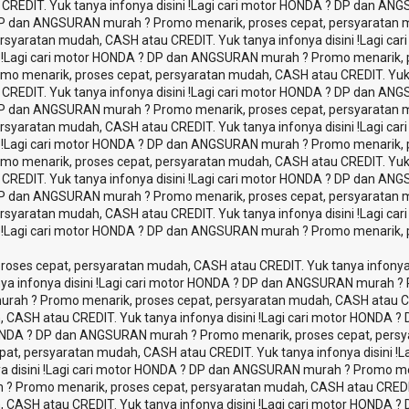
EDIT. Yuk tanya infonya disini !
Lagi cari motor HONDA ? DP dan ANG
P dan ANGSURAN murah ? Promo menarik, proses cepat, persyaratan mu
yaratan mudah, CASH atau CREDIT. Yuk tanya infonya disini !
Lagi ca
!
Lagi cari motor HONDA ? DP dan ANGSURAN murah ? Promo menarik, p
 menarik, proses cepat, persyaratan mudah, CASH atau CREDIT. Yuk ta
EDIT. Yuk tanya infonya disini !
Lagi cari motor HONDA ? DP dan ANG
P dan ANGSURAN murah ? Promo menarik, proses cepat, persyaratan mu
yaratan mudah, CASH atau CREDIT. Yuk tanya infonya disini !
Lagi ca
!
Lagi cari motor HONDA ? DP dan ANGSURAN murah ? Promo menarik, p
 menarik, proses cepat, persyaratan mudah, CASH atau CREDIT. Yuk ta
EDIT. Yuk tanya infonya disini !
Lagi cari motor HONDA ? DP dan ANG
P dan ANGSURAN murah ? Promo menarik, proses cepat, persyaratan mu
yaratan mudah, CASH atau CREDIT. Yuk tanya infonya disini !
Lagi ca
!
Lagi cari motor HONDA ? DP dan ANGSURAN murah ? Promo menarik, p
ses cepat, persyaratan mudah, CASH atau CREDIT. Yuk tanya infonya d
 infonya disini !
Lagi cari motor HONDA ? DP dan ANGSURAN murah ? P
ah ? Promo menarik, proses cepat, persyaratan mudah, CASH atau CRED
ASH atau CREDIT. Yuk tanya infonya disini !
Lagi cari motor HONDA ?
ONDA ? DP dan ANGSURAN murah ? Promo menarik, proses cepat, persyar
, persyaratan mudah, CASH atau CREDIT. Yuk tanya infonya disini !
L
disini !
Lagi cari motor HONDA ? DP dan ANGSURAN murah ? Promo men
 Promo menarik, proses cepat, persyaratan mudah, CASH atau CREDIT. 
ASH atau CREDIT. Yuk tanya infonya disini !
Lagi cari motor HONDA ?