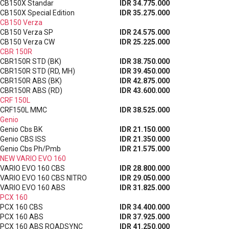
CB150X Standar
IDR 34.775.000
CB150X Special Edition
IDR 35.275.000
CB150 Verza
CB150 Verza SP
IDR 24.575.000
CB150 Verza CW
IDR 25.225.000
CBR 150R
CBR150R STD (BK)
IDR 38.750.000
CBR150R STD (RD, MH)
IDR 39.450.000
CBR150R ABS (BK)
IDR 42.875.000
CBR150R ABS (RD)
IDR 43.600.000
CRF 150L
CRF150L MMC
IDR 38.525.000
Genio
Genio Cbs BK
IDR 21.150.000
Genio CBS ISS
IDR 21.350.000
Genio Cbs Ph/Pmb
IDR 21.575.000
NEW VARIO EVO 160
VARIO EVO 160 CBS
IDR 28.800.000
VARIO EVO 160 CBS NITRO
IDR 29.050.000
VARIO EVO 160 ABS
IDR 31.825.000
PCX 160
PCX 160 CBS
IDR 34.400.000
PCX 160 ABS
IDR 37.925.000
PCX 160 ABS ROADSYNC
IDR 41.250.000