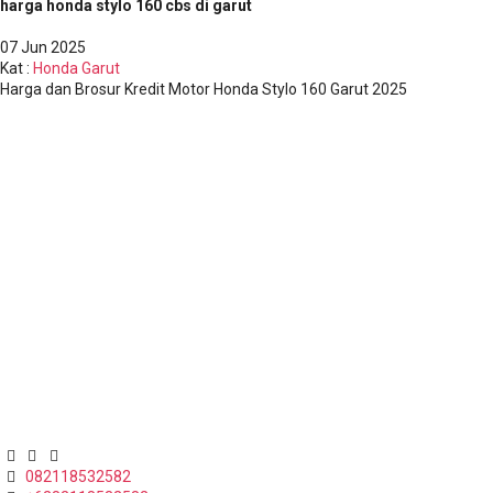
harga honda stylo 160 cbs di garut
07
Jun 2025
Kat
:
Honda Garut
Harga dan Brosur Kredit Motor Honda Stylo 160 Garut 2025
Jl. Papandayan No. 112, Desa Regol, Kec. Garut Kota, Kab. Garut
082118532582
Telepon