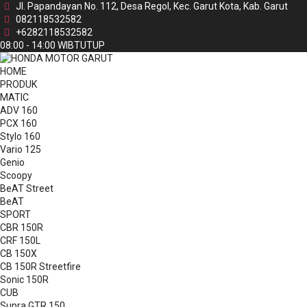
Jl. Papandayan No. 112, Desa Regol, Kec. Garut Kota, Kab. Garut
082118532582
+6282118532582
08:00 - 14:00 WIB
TUTUP
HOME
PRODUK
MATIC
ADV 160
PCX 160
Stylo 160
Vario 125
Genio
Scoopy
BeAT Street
BeAT
SPORT
CBR 150R
CRF 150L
CB 150X
CB 150R Streetfire
Sonic 150R
CUB
Supra GTR 150