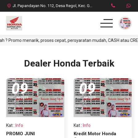
Jl. Papandayan No. 112, Desa Regol, Kec. Garut Kota, Kab. Garut
Promo menarik, proses cepat, persyaratan mudah, CASH atau CREDIT. Y
HOME
PRODUK
Dealer Honda Terbaik
DAFTAR HARGA CASH
09
09
BROSUR CREDIT
Jun 2025
Jun 2025
SYARAT CASH / CREDIT
INFO & PROMO TERBARU
Kat
:
Info
Kat
:
Info
PROMO JUNI
Kredit Motor Honda