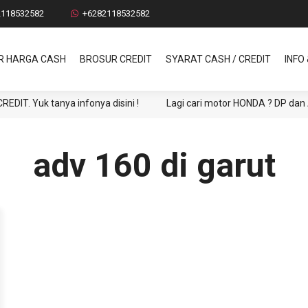
2118532582
+6282118532582
R HARGA CASH
BROSUR CREDIT
SYARAT CASH / CREDIT
INFO
Yuk tanya infonya disini !
Lagi cari motor HONDA ? DP dan ANGS
adv 160 di garut