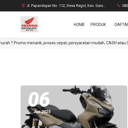
Jl. Papandayan No. 112, Desa Regol, Kec. Garut Kota, Kab. Garut
08
HOME
PRODUK
DAFTA
 Promo menarik, proses cepat, persyaratan mudah, CASH atau CREDIT. 
06
Jun 2025