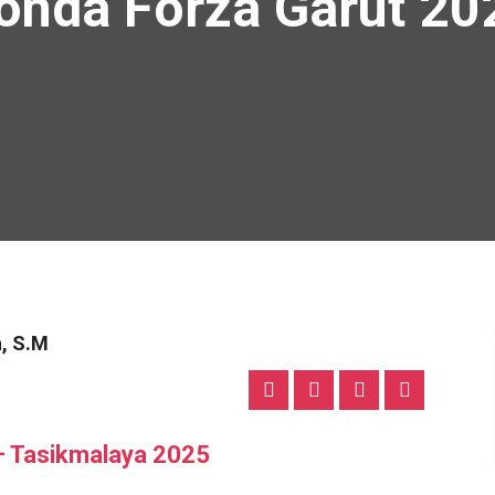
onda Forza Garut 20
a, S.M
– Tasikmalaya 2025