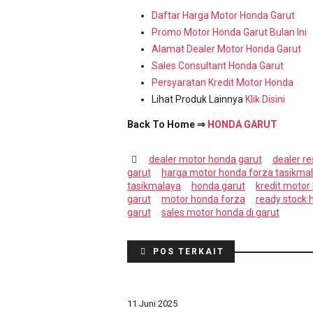
Daftar Harga Motor Honda Garut
Promo Motor Honda Garut Bulan Ini
Alamat Dealer Motor Honda Garut
Sales Consultant Honda Garut
Persyaratan Kredit Motor Honda
Lihat Produk Lainnya
Klik Disini
Back To Home ⇒
HONDA GARUT
dealer motor honda garut
dealer r
garut
harga motor honda forza tasikma
tasikmalaya
honda garut
kredit motor
garut
motor honda forza
ready stock 
garut
sales motor honda di garut
POS TERKAIT
11 Juni 2025