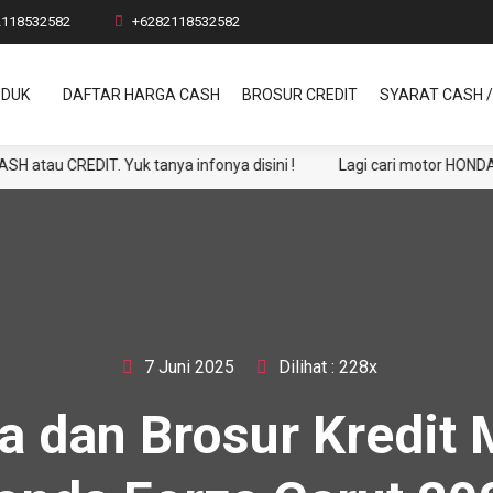
2118532582
+6282118532582
DUK
DAFTAR HARGA CASH
BROSUR CREDIT
SYARAT CASH /
CREDIT. Yuk tanya infonya disini !
Lagi cari motor HONDA ? DP 
7 Juni 2025
Dilihat : 228x
a dan Brosur Kredit 