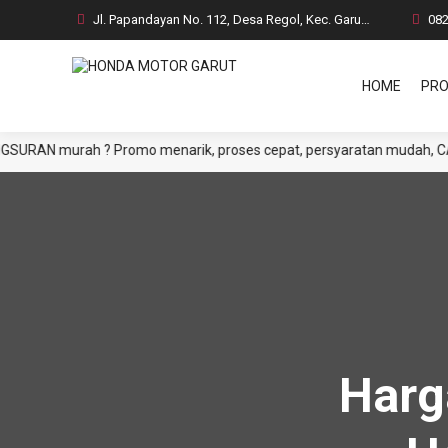
Jl. Papandayan No. 112, Desa Regol, Kec. Garut Kota, Kab. Garut
08
HOME
PRO
 murah ? Promo menarik, proses cepat, persyaratan mudah, CASH atau 
Harg